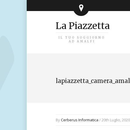
La Piazzetta
IL TUO SOGGIORNO
AD AMALFI
lapiazzetta_camera_amal
By
Cerberus Informatica
/ 20th Luglio, 2020