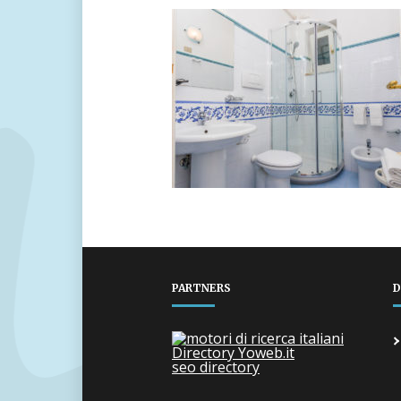
PARTNERS
D
Directory Yoweb.it
seo directory