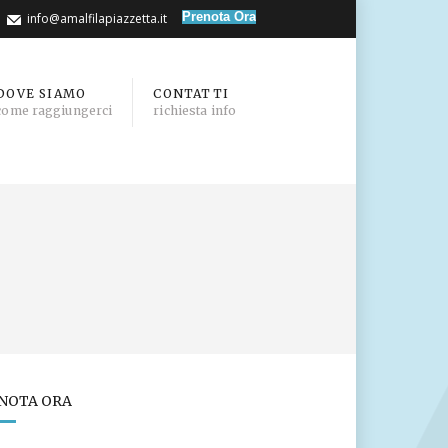
info@amalfilapiazzetta.it
DOVE SIAMO
CONTATTI
come raggiungerci
richiesta info
NOTA ORA