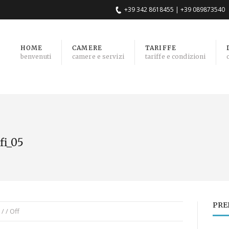
+39 342 8618455 | +39 089873540
HOME
CAMERE
TARIFFE
benvenuti
camere e servizi
tariffe e condizioni
fi_05
PRE
 / /
Off