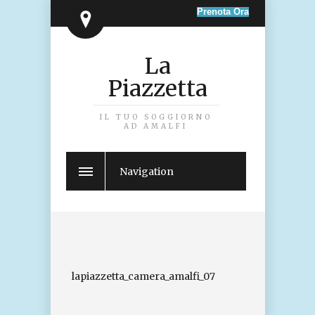
La
Piazzetta
IL TUO SOGGIORNO
AD AMALFI
Navigation
lapiazzetta_camera_amalfi_07